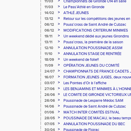
>
11/03
Championnats de Gironde U14 en salle
>
11/03
Le Pass'Athlé en Gironde
>
14/02
ATHLÉ JEUNES
>
13/12
Retour sur les compétitons des jeunes en 
>
06/12
Pouss'cross de Saint André de Cubzac
>
06/12
MODIFICATIONS CRITERIUM MINIMES
>
19/11
Un weekend dédié aux jeunes Girondins
>
13/11
Pouss'cross, la première de la saison
>
12/10
ANNULATION POUSSINADE ASSM
>
11/10
ANNULATION STAGE DE RENTRÉE
>
18/09
Un weekend de folie!!
>
11/09
OPÉRATION JEUNES DU COMITÉ
>
24/07
CHAMPIONNATS DE FRANCE CADETS JUNI
>
16/07
FORMATION JEUNES JUGES, deux nouve
>
03/07
Les Pointes d'Or à l'affiche
>
27/06
LES BENJAMINS ET MINIMES À L'HONN
>
26/06
LE COMITE DE GIRONDE VICTORIEUX U
>
26/06
Poussinade de Lesparre Médoc SAM
>
14/06
Poussinade de Saint André de Cubzac
>
01/06
MATCH INTER COMITÉS ESTIVAL
>
28/05
POUSSINADE DE MACAU, le beau temps 
>
07/05
ANNULATION POUSSINADE DU BEC
>
30/04
Poussinade de Floirac