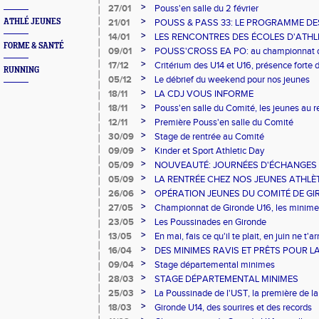
JEUNES POUSSES
>
27/01
Pouss'en salle du 2 février
>
ATHLÉ JEUNES
21/01
POUSS & PASS 33: LE PROGRAMME DES
>
14/01
LES RENCONTRES DES ÉCOLES D'ATHLÉ
FORME & SANTÉ
2020
>
09/01
POUSS'CROSS EA PO: au championnat de
>
17/12
Critérium des U14 et U16, présence forte 
RUNNING
>
05/12
Le débrief du weekend pour nos jeunes
>
18/11
LA CDJ VOUS INFORME
>
18/11
Pouss'en salle du Comité, les jeunes au 
>
12/11
Première Pouss'en salle du Comité
>
30/09
Stage de rentrée au Comité
>
09/09
Kinder et Sport Athletic Day
>
05/09
NOUVEAUTÉ: JOURNÉES D'ÉCHANGES
>
05/09
LA RENTRÉE CHEZ NOS JEUNES ATHLÈT
>
26/06
OPÉRATION JEUNES DU COMITÉ DE GI
FONT LE SHOW
>
27/05
Championnat de Gironde U16, les minime
>
23/05
Les Poussinades en Gironde
>
13/05
En mai, fais ce qu'il te plait, en juin ne t
>
16/04
DES MINIMES RAVIS ET PRÊTS POUR L
>
09/04
Stage départemental minimes
>
28/03
STAGE DÉPARTEMENTAL MINIMES
>
25/03
La Poussinade de l'UST, la première de la
>
18/03
Gironde U14, des sourires et des records