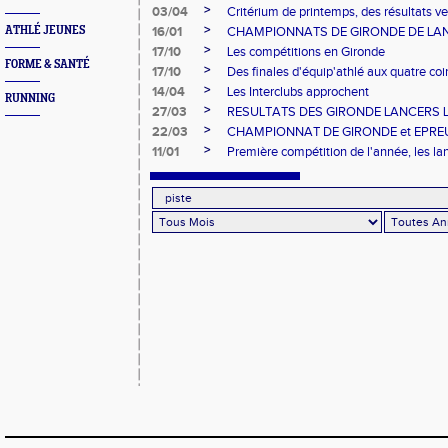
>
03/04
Critérium de printemps, des résultats v
>
ATHLÉ JEUNES
16/01
CHAMPIONNATS DE GIRONDE DE LA
>
17/10
Les compétitions en Gironde
FORME & SANTÉ
>
17/10
Des finales d'équip'athlé aux quatre co
>
14/04
Les Interclubs approchent
RUNNING
>
27/03
RESULTATS DES GIRONDE LANCERS
>
22/03
CHAMPIONNAT DE GIRONDE et EPR
>
11/01
Première compétition de l'année, les la