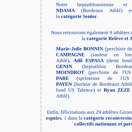
Notre heptathlonnienne 
NDAMA
(Bordeaux Athlé) es
la
catégorie Senior
.
Nous retrouvons également 9 athlètes
la
catégorie Relève et 
Marie-Julie BONNIN
(perchiste d
CAMPAGNE
(sauteur en lon
Athlé),
Adil ESPASA
(demi fond
GENIN
(heptathlon Borde
MOINDROT
(perchiste de l'US
PARE
(sprinteuse de l'US
PAYEN
(hurleur de Bordeaux Athl
fond US Talence) et
Ryan ZEZE
Athlé).
Enfin, félicitations aux 29 athlètes Giro
espoirs
, 1 dans la
catégorie reconversio
collectifs nationaux et par