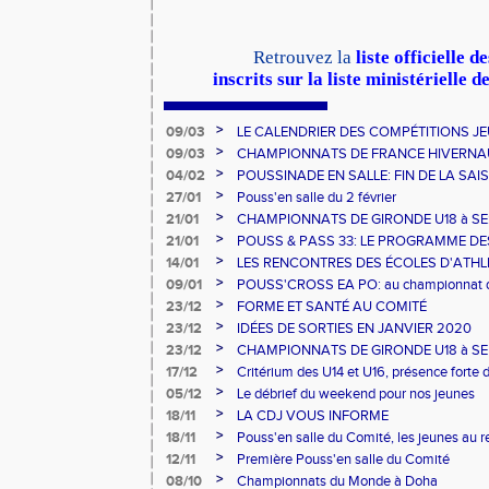
Retrouvez la
liste officielle 
inscrits sur la liste ministérielle 
>
09/03
LE CALENDRIER DES COMPÉTITIONS J
>
09/03
CHAMPIONNATS DE FRANCE HIVERNAUX Le
qui sont montés sur la boite
>
04/02
POUSSINADE EN SALLE: FIN DE LA SA
JEUNES POUSSES
>
27/01
Pouss'en salle du 2 février
>
21/01
CHAMPIONNATS DE GIRONDE U18 à SE: Le
département
>
21/01
POUSS & PASS 33: LE PROGRAMME DES
>
14/01
LES RENCONTRES DES ÉCOLES D'ATHLÉ
2020
>
09/01
POUSS'CROSS EA PO: au championnat de
>
23/12
FORME ET SANTÉ AU COMITÉ
>
23/12
IDÉES DE SORTIES EN JANVIER 2020
>
23/12
CHAMPIONNATS DE GIRONDE U18 à SE
>
17/12
Critérium des U14 et U16, présence forte 
>
05/12
Le débrief du weekend pour nos jeunes
>
18/11
LA CDJ VOUS INFORME
>
18/11
Pouss'en salle du Comité, les jeunes au 
>
12/11
Première Pouss'en salle du Comité
>
08/10
Championnats du Monde à Doha