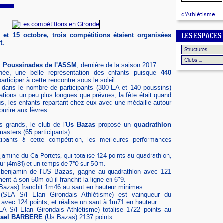
d'Athlétisme.
et 15 octobre, trois compétitions étaient organisées
LES ESPACES
t.
s
Poussinades de l'ASSM
, dernière de la saison 2017.
e, une belle représentation des enfants puisque
440
rticiper à cette rencontre sous le soleil.
é dans le nombre de participants (300 EA et 140 poussins)
tations un peu plus longues que prévues, la fête était quand
, les enfants repartant chez eux avec une médaille autour
ourire aux lèvres.
 grands, le club de l'
Us Bazas
proposé un
quadrathlon
masters (65 participants)
ipants à cette compétition, les meilleures performances
njamine du Ca Portets, qui totalise 124 points au quadrathlon,
ur (4m81) et un temps de 7"0 sur 50m.
 benjamin de l'US Bazas, gagne au quadrathlon avec 121
nt à son 50m où il franchit la ligne en 6"9.
Bazas) franchit 1m46 au saut en hauteur minimes.
SLA S/l Elan Girondais Athlétisme) est vainqueur du
avec 124 points, et réalise un saut à 1m71 en hauteur.
LA S/l Elan Girondais Athlétisme) totalise 1722 points au
hael BARBERE
(Us Bazas) 2137 points.