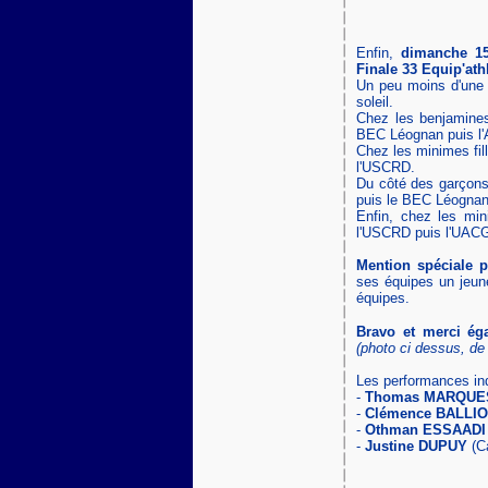
Enfin,
dimanche 15
Finale 33 Equip'at
Un peu moins d'une 
soleil.
Chez les benjamines f
BEC Léognan puis l'
Chez les minimes fill
l'USCRD.
Du côté des garçons,
puis le BEC Léognan
Enfin, chez les mini
l'USCRD puis l'UAC
Mention spéciale p
ses équipes un jeune
équipes.
Bravo et merci ég
(photo ci dessus, de
Les performances indi
-
Thomas MARQUE
-
Clémence BALLI
-
Othman ESSAADI
-
Justine DUPUY
(Ca