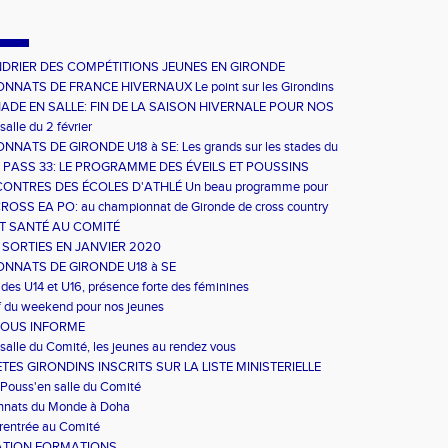
NDRIER DES COMPÉTITIONS JEUNES EN GIRONDE
NATS DE FRANCE HIVERNAUX Le point sur les Girondins
montés sur la boite
ADE EN SALLE: FIN DE LA SAISON HIVERNALE POUR NOS
POUSSES
salle du 2 février
NATS DE GIRONDE U18 à SE: Les grands sur les stades du
ent
 PASS 33: LE PROGRAMME DES ÉVEILS ET POUSSINS
CONTRES DES ÉCOLES D'ATHLÉ Un beau programme pour
OSS EA PO: au championnat de Gironde de cross country
T SANTÉ AU COMITÉ
 SORTIES EN JANVIER 2020
NNATS DE GIRONDE U18 à SE
 des U14 et U16, présence forte des féminines
f du weekend pour nos jeunes
VOUS INFORME
salle du Comité, les jeunes au rendez vous
TES GIRONDINS INSCRITS SUR LA LISTE MINISTERIELLE
Pouss'en salle du Comité
nats du Monde à Doha
rentrée au Comité
ATION FORMATIONS