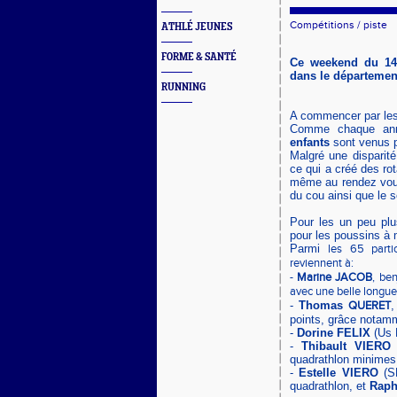
Compétitions
/
piste
ATHLÉ JEUNES
FORME & SANTÉ
Ce weekend du 14 
dans le départemen
RUNNING
A commencer par le
Comme chaque anné
enfants
sont venus pa
Malgré une disparit
ce qui a créé des ro
même au rendez vous
du cou ainsi que le s
Pour les un peu plus
pour les poussins à 
Parmi
les 65 partic
reviennent à:
-
Marine JACOB
, be
avec une belle longue
-
Thomas
QUERET
,
points, grâce notamme
-
Dorine FELIX
(Us 
-
Thibault VIERO
(
quadrathlon minimes 
-
Estelle VIERO
(S
quadrathlon, et
Rap