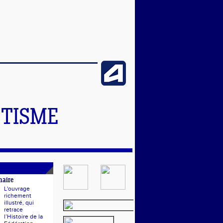
ETISME
naire
L'ouvrage
richement
illustré, qui
retrace
l’Histoire de la