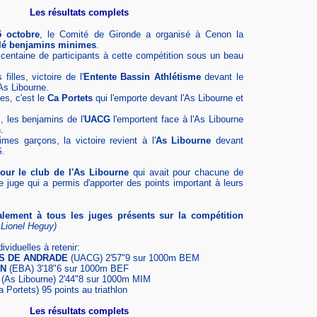
Les résultats complets
 octobre
, le Comité de Gironde a organisé à Cenon la
hlé benjamins minimes
.
centaine de participants à cette compétition sous un beau
illes, victoire de l'
Entente Bassin Athlétisme
devant le
As Libourne.
es, c'est le
Ca Portets
qui l'emporte devant l'As Libourne et
 les benjamins de l'
UACG
l'emportent face à l'As Libourne
.
mes garçons, la victoire revient à l'
As Libourne
devant
G.
our le club de l'As Libourne
qui avait pour chacune de
 juge qui a permis d'apporter des points important à leurs
alement à tous les juges présents sur la compétition
 Lionel Heguy)
viduelles à retenir:
S DE ANDRADE
(UACG) 2'57"9 sur 1000m BEM
ON
(EBA) 3'18"6 sur 1000m BEF
(As Libourne) 2'44"8 sur 1000m MIM
 Portets) 95 points au triathlon
Les résultats complets