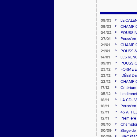
>
09/03
LE CALE
>
09/03
CHAMPION
qui sont 
>
04/02
POUSSIN
JEUNES 
>
27/01
Pouss'en 
>
21/01
CHAMPION
départem
>
21/01
POUSS &
>
14/01
LES REN
2020
>
09/01
POUSS'CR
>
23/12
FORME E
>
23/12
IDÉES DE
>
23/12
CHAMPIO
>
17/12
Critérium
>
05/12
Le débrie
>
18/11
LA CDJ 
>
18/11
Pouss'en 
>
12/11
45 ATHLE
>
12/11
Première 
>
08/10
Champion
>
30/09
Stage de 
>
30/09
INFORM