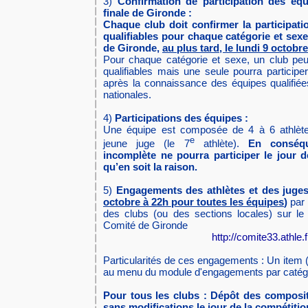
3)
Confirmation de participation des éq
finale de Gironde :
Chaque club doit confirmer la participati
qualifiables pour chaque catégorie et sexe
de Gironde,
au plus tard, le lundi 9 octobr
Pour chaque catégorie et sexe, un club peu
qualifiables mais une seule pourra participe
après la connaissance des équipes qualifiées
nationales.
4)
Participations des équipes :
Une équipe est composée de 4 à 6 athlètes
e
jeune juge (le 7
athlète).
En conséq
incomplète ne pourra participer le jour d
qu’en soit la raison.
5)
Engagements des athlètes et des juges
octobre à 22h pour toutes les équipes
)
par 
des clubs (ou des sections locales) sur le
Comité de Gironde
http://comite33.athle.f
Particularités de ces engagements : Un item 
au menu du module d'engagements par catégo
Pour tous les clubs : Dépôt des composi
sans modifications le jour de la compétition