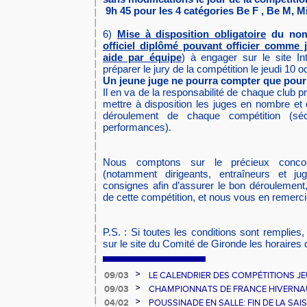
9h 45 pour les 4 catégories Be F , Be M, Mi
6)
Mise à disposition obligatoire
du nom
officiel diplômé pouvant officier comme
aide par équipe
) à engager sur le site In
préparer le jury de la compétition le jeudi 10 o
Un jeune juge ne pourra compter que pour
Il en va de la responsabilité de chaque club p
mettre à disposition les juges en nombre et 
déroulement de chaque compétition (sécu
performances).
Nous comptons sur le précieux conco
(notamment dirigeants, entraîneurs et ju
consignes afin d’assurer le bon déroulement, 
de cette compétition, et nous vous en remerc
P.S. : Si toutes les conditions sont remplies
sur le site du Comité de Gironde les horaires dé
>
09/03
LE CALENDRIER DES COMPÉTITIONS J
>
09/03
CHAMPIONNATS DE FRANCE HIVERNAUX Le
qui sont montés sur la boite
>
04/02
POUSSINADE EN SALLE: FIN DE LA SA