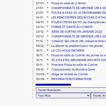
JEUNES POUSSES
>
27/01
Pouss'en salle du 2 février
>
21/01
CHAMPIONNATS DE GIRONDE U18 à SE: Le
département
>
21/01
POUSS & PASS 33: LE PROGRAMME DES
>
14/01
LES RENCONTRES DES ÉCOLES D'ATHLÉ
2020
>
09/01
POUSS'CROSS EA PO: au championnat de
>
23/12
FORME ET SANTÉ AU COMITÉ
>
23/12
IDÉES DE SORTIES EN JANVIER 2020
>
23/12
CHAMPIONNATS DE GIRONDE U18 à SE
>
17/12
Critérium des U14 et U16, présence forte 
>
05/12
Le débrief du weekend pour nos jeunes
>
18/11
LA CDJ VOUS INFORME
>
18/11
Pouss'en salle du Comité, les jeunes au 
>
12/11
45 ATHLETES GIRONDINS INSCRITS SUR 
>
12/11
Première Pouss'en salle du Comité
>
08/10
Championnats du Monde à Doha
>
30/09
Stage de rentrée au Comité
>
30/09
INFORMATION FORMATIONS