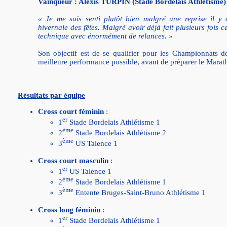
Vainqueur : Alexis TURPIN (Stade Bordelais Athlétisme)
« Je me suis senti plutôt bien malgré une reprise il y
hivernale des fêtes. Malgré avoir déjà fait plusieurs fois c
technique avec énormément de relances. »
Son objectif est de se qualifier pour les Championnats de
meilleure performance possible, avant de préparer le Marat
Résultats par équipe
Cross court féminin
:
er
1
Stade Bordelais Athlétisme 1
ème
2
Stade Bordelais Athlétisme 2
ème
3
US Talence 1
Cross court masculin
:
er
1
US Talence 1
ème
2
Stade Bordelais Athlétisme 1
ème
3
Entente Bruges-Saint-Bruno Athlétisme 1
Cross long féminin
:
er
1
Stade Bordelais Athlétisme 1