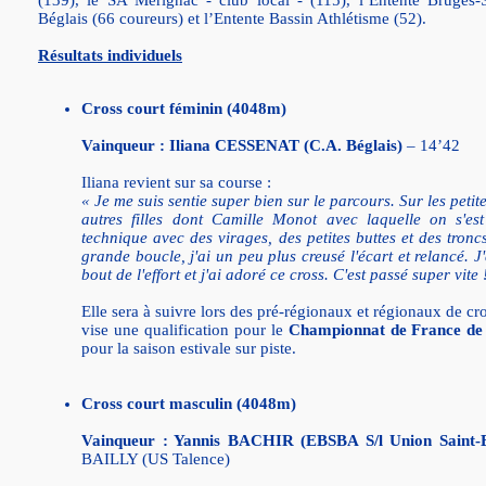
(139), le SA Mérignac - club local - (115), l’Entente Bruges-
Béglais (66 coureurs) et l’Entente Bassin Athlétisme (52).
Résultats individuels
Cross court féminin (4048m)
Vainqueur : Iliana CESSENAT (C.A. Béglais)
– 14’42
Iliana revient sur sa course :
« Je me suis sentie super bien sur le parcours. Sur les petite
autres filles dont Camille Monot avec laquelle on s'est
technique avec des virages, des petites buttes et des troncs
grande boucle, j'ai un peu plus creusé l'écart et relancé. J
bout de l'effort et j'ai adoré ce cross. C'est passé super vite 
Elle sera à suivre lors des pré-régionaux et régionaux de cr
vise une qualification pour le
Championnat de France de 
pour la saison estivale sur piste.
Cross court masculin (4048m)
Vainqueur : Yannis BACHIR (EBSBA S/l Union Saint-
BAILLY (US Talence)