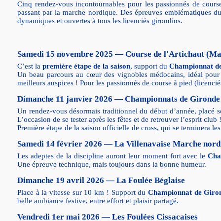
Cinq rendez-vous incontournables pour les passionnés de cours
passant par la marche nordique. Des épreuves emblématiques du
dynamiques et ouvertes à tous les licenciés girondins.
Samedi 15 novembre 2025 —
Course de l'Artichaut (M
C’est la
première étape de la saison
, support du
Championnat de
Un beau parcours au cœur des vignobles médocains, idéal pour ba
meilleurs auspices ! Pour les passionnés de course à pied (licenciés
Dimanche 11 janvier 2026 —
Championnats de Gironde 
Un rendez-vous désormais traditionnel du début d’année, placé sous
L’occasion de se tester après les fêtes et de retrouver l’esprit club 
Première étape de la saison officielle de cross, qui se terminera le
Samedi 14 février 2026 —
La Villenavaise Marche nord
Les adeptes de la discipline auront leur moment fort avec le
Cha
Une épreuve technique, mais toujours dans la bonne humeur.
Dimanche 19 avril 2026 —
La Foulée Béglaise
Place à la vitesse sur 10 km ! Support du
Championnat de Giro
belle ambiance festive, entre effort et plaisir partagé.
Vendredi 1er mai 2026 —
Les Foulées Cissacaises