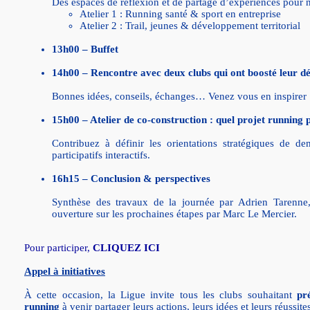
Des espaces de réflexion et de partage d’expériences pour n
Atelier 1 : Running santé & sport en entreprise
Atelier 2 : Trail, jeunes & développement territorial
13h00 – Buffet
14h00 – Rencontre avec deux clubs qui ont boosté leur 
Bonnes idées, conseils, échanges… Venez vous en inspirer 
15h00 – Atelier de co-construction : quel projet running 
Contribuez à définir les orientations stratégiques de de
participatifs interactifs.
16h15 – Conclusion & perspectives
Synthèse des travaux de la journée par Adrien Tarenne,
ouverture sur les prochaines étapes par Marc Le Mercier.
Pour participer,
CLIQUEZ ICI
Appel à initiatives
À cette occasion, la Ligue invite tous les clubs souhaitant
pr
running
à venir partager leurs actions, leurs idées et leurs réussite