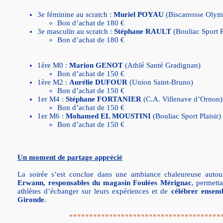
3e féminine au scratch :
Muriel POYAU
(Biscarrosse Olym
Bon d’achat de 180 €
3e masculin au scratch :
Stéphane RAULT
(Bouliac Sport P
Bon d’achat de 180 €
1ère M0 :
Marion GENOT
(Athlé Santé Gradignan)
Bon d’achat de 150 €
1ère M2 :
Aurélie DUFOUR
(Union Saint-Bruno)
Bon d’achat de 150 €
1er M4 :
Stéphane FORTANIER
(C.A. Villenave d’Ornon)
Bon d’achat de 150 €
1er M6 :
Mohamed EL MOUSTINI
(Bouliac Sport Plaisir)
Bon d’achat de 150 €
Un moment de partage apprécié
La soirée s’est conclue dans une ambiance chaleureuse auto
Erwann, responsables du magasin Foulées Mérignac
, permetta
athlètes d’échanger sur leurs expériences et de
célébrer ensemb
Gironde
.
**************************************