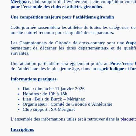
Mérignac
, club support de l’événement, cette compétition const
pour l’ensemble des clubs et athlètes girondins
.
Une compétition majeure pour l’athlétisme girondin
Cette journée rassemblera les athlètes de toutes les catégories, d
un site naturel reconnu pour la qualité de ses parcours.
Les Championnats de Gironde de cross-country sont une
étap
permettant de décerner les titres départementaux et de qualif
suivantes.
Une attention particulière sera également portée au
Pouss’cross
de l’athlétisme dès le plus jeune âge, dans un
esprit ludique et f
Informations pratiques
Date : dimanche 11 janvier 2026
Horaires : de 10h à 18h
Lieu : Bois du Burck – Mérignac
Organisateur : Comité de Gironde d’Athlétisme
Club support : SA Mérignac
L’ensemble des informations utiles est à retrouver dans la
plaquett
Inscriptions