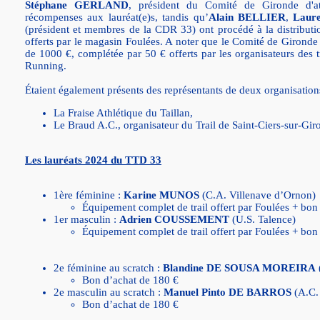
Stéphane GERLAND
, président du Comité de Gironde d'at
récompenses aux lauréat(e)s, tandis qu’
Alain BELLIER
,
Laur
(président et membres de la CDR 33) ont procédé à la distribut
offerts par le magasin Foulées. A noter que le Comité de Gironde
de 1000 €, complétée par 50 € offerts par les organisateurs des t
Running.
Étaient également présents des représentants de deux organisations
La Fraise Athlétique du Taillan,
Le Braud A.C., organisateur du Trail de Saint-Ciers-sur-Gir
Les lauréats 2024 du TTD 33
1ère féminine :
Karine MUNOS
(C.A. Villenave d’Ornon)
Équipement complet de trail offert par Foulées + bon
1er masculin :
Adrien COUSSEMENT
(U.S. Talence)
Équipement complet de trail offert par Foulées + bon
2e féminine au scratch :
Blandine DE SOUSA MOREIRA
Bon d’achat de 180 €
2e masculin au scratch :
Manuel Pinto DE BARROS
(A.C.
Bon d’achat de 180 €