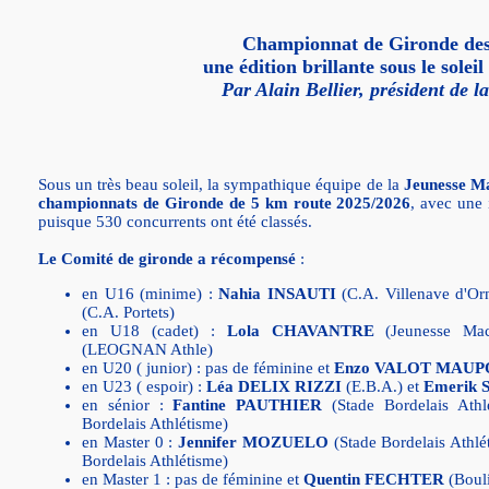
Championnat de Gironde de
une édition brillante sous le sole
Par Alain Bellier, président de 
Sous un très beau soleil, la sympathique équipe de la
Jeunesse Ma
championnats de Gironde de 5 km route 2025/2026
, avec une 
puisque 530 concurrents ont été classés.
Le Comité de gironde a récompensé
:
en U16 (minime) :
Nahia INSAUTI
(C.A. Villenave d'Or
(C.A. Portets)
en U18 (cadet) :
Lola CHAVANTRE
(Jeunesse Mac
(LEOGNAN Athle)
en U20 ( junior) : pas de féminine et
Enzo VALOT MAUP
en U23 ( espoir) :
Léa DELIX RIZZI
(E.B.A.) et
Emerik
en sénior :
Fantine PAUTHIER
(Stade Bordelais Athl
Bordelais Athlétisme)
en Master 0 :
Jennifer MOZUELO
(Stade Bordelais Athlé
Bordelais Athlétisme)
en Master 1 : pas de féminine et
Quentin FECHTER
(Bouli