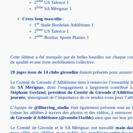
ème
2
US Talence 1
ème
3
SA Mérignac 1
Cross long masculin
:
er
1
Stade Bordelais Athlétisme 1
ème
2
US Talence 1
ème
3
Bouliac Sports Plaisirs 1
Cette édition a été marquée par de belles batailles sur chaque co
de qualité et une forte mobilisation collective.
20 juges issus de 14 clubs girondins
étaient présents pour assure
Le Comité de Gironde d’Athlétisme tient à remercier l’ensemble de
du
SA Mérignac
, dont l’engagement a largement contribué à 
Stéphane Gerland, président du Comité de Gironde d’Athlétisme
journée
, témoignant de l’importance de ce rendez-vous pour l’ath
L’équipe de
@Blurring_studio
était également présente tout au 
valeur les athlètes à travers des photos et des vidéos, à retrouv
de Gironde d’Athlétisme (@comite33athle)
ainsi que sur leur p
Le Comité de Gironde et le SA Mérignac ont travaillé
main dan
pour offrir aux athlètes et au public des conditions optimales 