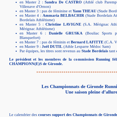
en Master 2 :
Sandra De CASTRO
(Athlé club Paremp
Villenave d'Ornon)
en Master 3 : pas de féminine et
Yann THEAU
(Stade Borde
en Master 4 :
Ammaria BELBACHIR
(Stade Bordelais At
Bordelais Athlétisme)
en Master 5 :
Christine LAVIGNE
(S.A. Mérignac Ath
Mérignac Athlétisme)
en Master 6 :
Danielle GRUSKA
(Bouliac Sports p
Blanquefort)
en Master 7 : pas de féminin et
Bernard LAFITTE
(C.A. V
en Master 9 :
Joël DUTIL
(Athle Lesparre Médoc Sam)
Par équipes, les titres sont revenus au
Stade Bordelais
tant 
Le président et les membres de la commission Running félici
CHAMPIONN(E)S de Gironde.
**************************************
Les Championnats de Gironde Runni
Une saison pleine d’allure
Le calendrier des
courses support des Championnats de Girond