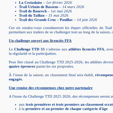
La Cestadaise
–
1er février 2026
Trail Urbain de Bassens
–
14 mars 2026
Trail de Baurech
–
1er mai 2026
Trail du Taillan
–
31 mai 2026
Trail des Grands Crus – Pauillac
–
14 juin 2026
Ces six rendez-vous constitueront les étapes officielles du Tra
permettant aux trailers de se challenger tout au long de la saison, 
Un challenge ouvert aux licenciés FFA
Le
Challenge TTD 33
s’adresse aux
athlètes licenciés FFA
, ave
la régularité et la participation.
Pour être classé au Challenge TTD 2025-2026, les athlètes devro
quatre épreuves
parmi les six proposées.
À l’issue de la saison, un classement final sera établi,
récompensan
engagés
.
Une remise des récompenses chez notre partenaire
A l'issue du Challenge TTD 2025 2026, des récompenses seront at
aux
trois premières et trois premiers au classement scra
à la
première et au premier de chaque catégorie d'âge